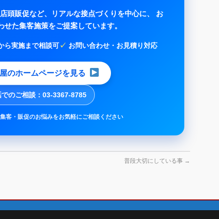
店頭販促など、リアルな接点づくりを中心に、 お
わせた集客施策をご提案しています。
から実施まで相談可
お問い合わせ・お見積り対応
屋のホームページを見る
でのご相談：03-3367-8785
00 ／ 集客・販促のお悩みをお気軽にご相談ください
普段大切にしている事
→