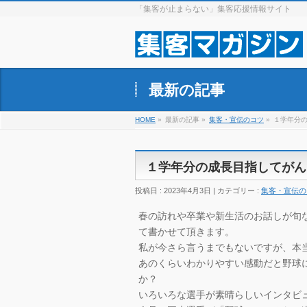
「集客が止まらない」集客応援情報サイト
最新の記事
HOME
»
最新の記事 »
集客・宣伝のコツ
»
１学年分
１学年分の成長目指してがん
投稿日 : 2023年4月3日 | カテゴリー :
集客・宣伝の
春の訪れや卒業や新生活のお話しが旬
て書かせて頂きます。
私が今さら言うまでもないですが、本
あのくらいわかりやすい感動だと野球
か？
いろいろな選手が素晴らしいインタビ