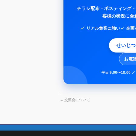
チラシ配布・ポスティング・
客様の状況に合
リアル集客に強い
企画
せいじつ
お電話
平日 9:00〜18:
←
交流会について