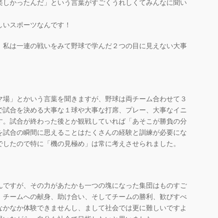
楽しかったんだ」という言葉がすごくうれしくてみんなに聞い
しいスポーツなんです！
、私は一連の戦いをみて野球で学んだ２つの目に見えない大事
マ場」とかいう言葉を聞きますが、野球は両チーム合わせて３
で試合を決める大事な１球や大事な打席、プレー、大事なイニ
す。試合が終わった後とか観戦していれば「あそこが勝負の分
を試合の瞬間に思えることはたくさんの経験と訓練が必要にな
でしたので特に「機の見極め」は常に考えさせられました。
んですが、その力があたかも一つの塊になった集団はものすご
、チームへの献身、助け合い、そしてチームの勝利、歓びすべ
なかなか体験できませんし、まして社会では更に難しいですよ