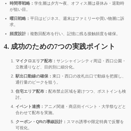
時間帯戦略：
学生層は夕方〜夜、オフィス層は昼休み・退勤時
が狙い目。
曜日戦略：
平日はビジネス、週末はファミリーや買い物層に訴
求。
頻度設計：
複数回配布を行い、記憶に残る接触頻度を確保。
4. 成功のための7つの実践ポイント
マイクロエリア配布：
サンシャインシティ周辺・西口公園・
立教通りなど、目的別に細分化。
駅出口動線の確保：
東口・西口の改札出口で動線を把握し、
通行量のピークを狙う。
住宅エリア配布：
配布禁止区域を避けつつ、ポストインも検
討。
イベント連携：
アニメ関連・商店街イベント・大学祭などと
合わせて配布を実施。
クーポン・QRの導線設計：
スマホ誘導や限定特典で反響を
可視化。