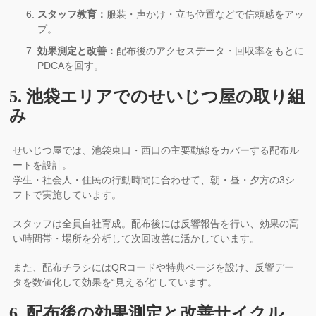
スタッフ教育：
服装・声かけ・立ち位置などで信頼感をアッ
プ。
効果測定と改善：
配布後のアクセスデータ・回収率をもとに
PDCAを回す。
5. 池袋エリアでのせいじつ屋の取り組
み
せいじつ屋では、池袋東口・西口の主要動線をカバーする配布ル
ートを設計。
学生・社会人・住民の行動時間に合わせて、朝・昼・夕方の3シ
フトで実施しています。
スタッフは全員自社育成。配布後には反響報告を行い、効果の高
い時間帯・場所を分析して次回改善に活かしています。
また、配布チラシにはQRコードや特典ページを設け、反響デー
タを数値化して効果を“見える化”しています。
6. 配布後の効果測定と改善サイクル