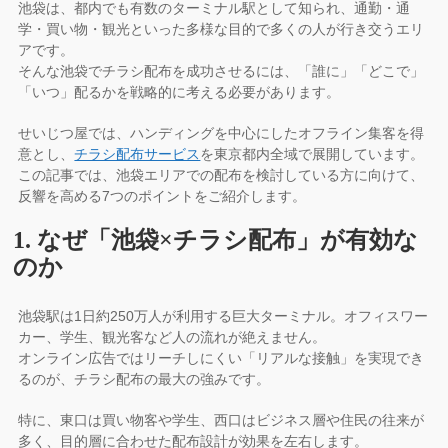
池袋は、都内でも有数のターミナル駅として知られ、通勤・通
学・買い物・観光といった多様な目的で多くの人が行き交うエリ
アです。
そんな池袋でチラシ配布を成功させるには、「誰に」「どこで」
「いつ」配るかを戦略的に考える必要があります。
せいじつ屋では、ハンディングを中心にしたオフライン集客を得
意とし、
チラシ配布サービス
を東京都内全域で展開しています。
この記事では、池袋エリアでの配布を検討している方に向けて、
反響を高める7つのポイントをご紹介します。
1. なぜ「池袋×チラシ配布」が有効な
のか
池袋駅は1日約250万人が利用する巨大ターミナル。オフィスワー
カー、学生、観光客など人の流れが絶えません。
オンライン広告ではリーチしにくい「リアルな接触」を実現でき
るのが、チラシ配布の最大の強みです。
特に、東口は買い物客や学生、西口はビジネス層や住民の往来が
多く、目的層に合わせた配布設計が効果を左右します。