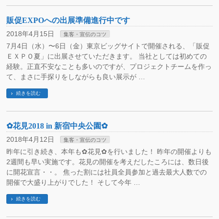
販促EXPOへの出展準備進行中です
2018年4月15日
集客・宣伝のコツ
7月4日（水）〜6日（金）東京ビッグサイトで開催される、「販促
ＥＸＰＯ夏」に出展させていただきます。 当社としては初めての
経験。正直不安なことも多いのですが、プロジェクトチームを作っ
て、まさに手探りをしながらも良い展示が …
続きを読む
✿花見2018 in 新宿中央公園✿
2018年4月12日
集客・宣伝のコツ
昨年に引き続き、本年も✿花見✿を行いました！ 昨年の開催よりも
2週間も早い実施です。花見の開催を考えだしたころには、数日後
に開花宣言・・。 焦った割には社員全員参加と過去最大人数での
開催で大盛り上がりでした！ そして今年 …
続きを読む