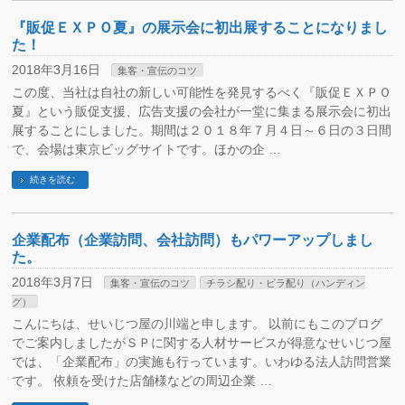
『販促ＥＸＰＯ夏』の展示会に初出展することになりまし
た！
2018年3月16日
集客・宣伝のコツ
この度、当社は自社の新しい可能性を発見するべく『販促ＥＸＰＯ
夏』という販促支援、広告支援の会社が一堂に集まる展示会に初出
展することにしました。期間は２０１８年７月４日～６日の３日間
で、会場は東京ビッグサイトです。ほかの企 …
続きを読む
企業配布（企業訪問、会社訪問）もパワーアップしまし
た。
2018年3月7日
集客・宣伝のコツ
チラシ配り・ビラ配り（ハンディン
グ）
こんにちは、せいじつ屋の川端と申します。 以前にもこのブログ
でご案内しましたがＳＰに関する人材サービスが得意なせいじつ屋
では、「企業配布」の実施も行っています。いわゆる法人訪問営業
です。 依頼を受けた店舗様などの周辺企業 …