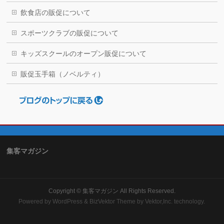
飲食店の販促について
スポーツクラブの販促について
キッズスクールのオープン販促について
販促玉手箱（ノベルティ）
集客マガジン
Copyright ©
集客マガジン
All Rights Reserved.
Powered by
WordPress
&
BizVektor Theme
by Vektor,Inc. technology.