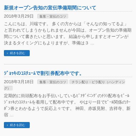
新規オープン告知の宣伝準備期間について
2018年3月29日
集客・宣伝のコツ
こんにちは、川端です。 多くの方からは「そんなの知ってるよ」
と言われてしまうかもしれませんが今回は、オープン告知の準備期
間について書きたいと思います。 結論から申しますとオープンが
決まるタイミングにもよりますが、準備は３ …
続きを読む
ｼﾞｮｯｷのｺｽﾁｭｰﾑで割引券配布中です。
2018年3月18日
集客・宣伝のコツ
チラシ配り・ビラ配り（ハンディン
グ）
定期的に街頭配布をお手伝いしているﾋﾞｱﾀﾞｲﾆﾝｸﾞのﾁﾗｼ配布をﾋﾞｰﾙ
ｼﾞｮｯｷのｺｽﾁｭｰﾑを着用して配布中です。 やはり一目でﾋﾞｰﾙ関係のｸｰ
ﾎﾟﾝ券とわかるようで反応上々です。 神田、赤坂見附、吉祥寺、新
宿 …
続きを読む