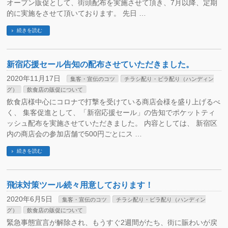
オープン販促として、街頭配布を実施させて頂き、7月以降、定期
的に実施をさせて頂いております。 先日 …
続きを読む
新宿応援セール告知の配布させていただきました。
2020年11月17日
集客・宣伝のコツ
チラシ配り・ビラ配り（ハンディン
グ）
飲食店の販促について
飲食店様中心にコロナで打撃を受けている商店会様を盛り上げるべ
く、 集客促進として、「新宿応援セール」の告知でポケットティ
ッシュ配布を実施させていただきました。 内容としては、 新宿区
内の商店会の参加店舗で500円ごとにス …
続きを読む
飛沫対策ツール続々用意しております！
2020年6月5日
集客・宣伝のコツ
チラシ配り・ビラ配り（ハンディン
グ）
飲食店の販促について
緊急事態宣言が解除され、もうすぐ2週間がたち、街に賑わいが戻