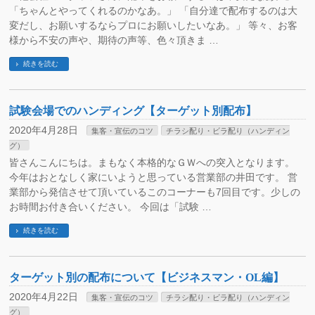
「ちゃんとやってくれるのかなあ。」 「自分達で配布するのは大
変だし、お願いするならプロにお願いしたいなあ。」 等々、お客
様から不安の声や、期待の声等、色々頂きま …
続きを読む
試験会場でのハンディング【ターゲット別配布】
2020年4月28日
集客・宣伝のコツ
チラシ配り・ビラ配り（ハンディン
グ）
皆さんこんにちは。まもなく本格的なＧＷへの突入となります。
今年はおとなしく家にいようと思っている営業部の井田です。 営
業部から発信させて頂いているこのコーナーも7回目です。少しの
お時間お付き合いください。 今回は「試験 …
続きを読む
ターゲット別の配布について【ビジネスマン・OL編】
2020年4月22日
集客・宣伝のコツ
チラシ配り・ビラ配り（ハンディン
グ）