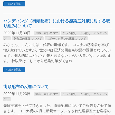
続きを読む
ハンディング（街頭配布）における感染症対策に対する取
り組みについて
2020年11月30日
集客・宣伝のコツ
チラシ配り・ビラ配り（ハンディン
グ）
飲食店の販促について
スポーツクラブの販促について
みなさん、こんにちは。代表の川端です。 コロナの感染者が再び
増え続けていますが、世の中は経済の回復も喫緊の課題となってい
ます。個人的にはどちらが先と言えないくらい大事だな、と思いま
す。 秋以降は「しっかり感染対策ができれ …
続きを読む
街頭配布の反響について
2020年11月23日
集客・宣伝のコツ
チラシ配り・ビラ配り（ハンディン
グ）
先日実施をさせて頂きました、街頭配布についてご報告をさせて頂
きます。 コロナ禍の7月に新規オープンをされた理容室のお客様の