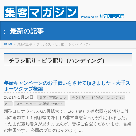
最新の記事
HOME
»
最新の記事 »
チラシ配り・ビラ配り（ハンディング）
チラシ配り・ビラ配り（ハンディング）
年始キャンペーンのお手伝いをさせて頂きました～大手ス
ポーツクラブ様編
2021年1月14日
集客・宣伝のコツ
チラシ配り・ビラ配り（ハンディン
グ）
スポーツクラブの販促について
新型コロナウィルスの再拡大で、1/8（金）の首都圏を皮切りに昨
日の追加で１１都府県で2回目の非常事態宣言が発出されました。
まだまだ落ち着きが見えませんが、皆様ご自愛くださいませ。営業
の井田です。 今回のブログはそのよう …