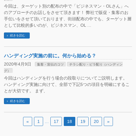
今回は、ターゲット別の配布の中で「ビジネスマン・OLさん」へ
のアプローチのお話しをさせて頂きます！ 弊社で販促・集客のお
手伝いをさせて頂いております、街頭配布の中でも、ターゲット層
として比較的多いのが、ビジネスマン、OL …
続きを読む
ハンディング実施の前に。何から始める？
2020年4月9日
集客・宣伝のコツ
チラシ配り・ビラ配り（ハンディン
グ）
今回はハンディングを行う場合の段取りについてご説明します。
ハンディング実施に向けて、全部で下記5つの項目を明確にするこ
とが大切です。 まず、
続きを読む
«
1
…
17
18
19
20
»